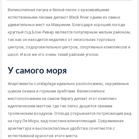
Великолепная лагуна и белый песок с красивейшими
естественными лесами делают Black River одним из самых
удивительных мест на Маврикии.
Благодаря хорошей погоде
круглый год Блэк-Ривер является популярным жилым районом,
так как он находится недалеко от нескольких торговых
центров, оздоровительных центров, спортивных комплексов и
школ. И все же это очень тихий райский уголок.
У самого моря
Апартаменты Loralaplage идеально расположены, окружённые
шумом океана и горными хребтами.
Великолепное
местоположение на самом берегу делает этот комплекс
идиллическим местом, где так легко дышится свежим
тропическим воздухом.
Отсюда открывается потрясающий вид
на гору Ле Морн, вид поистине впечатляющий.
Современная
архитектура и высококлассные удобства сочетаются с
естественной красотой этого места.